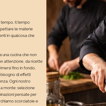
l tempo. Il tempo
spettare le materie
enti in qualcosa che
a una cucina che non
on attenzione, da ricette
mersi fino in fondo.
bisogno di effetti
renza. Ogni nostro
to a monte: selezione
binazioni pensate per
rchiamo scorciatoie e