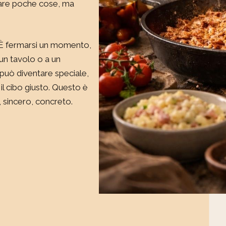
are poche cose, ma
. È fermarsi un momento,
 un tavolo o a un
può diventare speciale,
il cibo giusto. Questo è
, sincero, concreto.