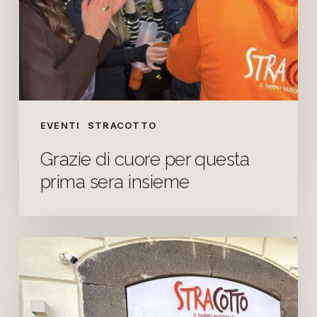
EVENTI
STRACOTTO
Grazie di cuore per questa
prima sera insieme
Apertura
oggi
alle
19