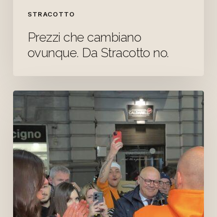
STRACOTTO
Prezzi che cambiano
ovunque. Da Stracotto no.
Grazie
di
cuore
per
questa
prima
sera
insieme