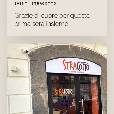
EVENTI
STRACOTTO
Grazie di cuore per questa
prima sera insieme
Apertura
oggi
alle
19