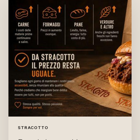
che
cambiano
ovunque.
Da
Stracotto
no.
STRACOTTO