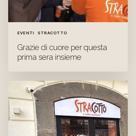
EVENTI
STRACOTTO
Grazie di cuore per questa
prima sera insieme
Apertura
oggi
alle
19